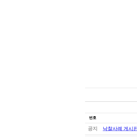
번호
공지
낙찰사례 게시판