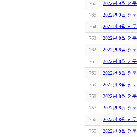
766
2022년 9월 전
765
2022년 9월 전
764
2022년 9월 
763
2022년 8월 전
762
2022년 8월 전
761
2022년 8월 전
760
2022년 8월 전
759
2022년 8월 전
758
2022년 8월 전
757
2022년 8월 전
756
2022년 8월 전
755
2022년 8월 전