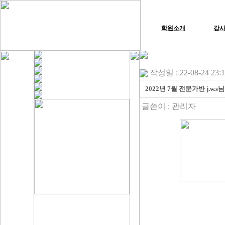
학원소개
강
작성일 : 22-08-24 23:
2022년 7월 전문가반 j.w
글쓴이 :
관리자