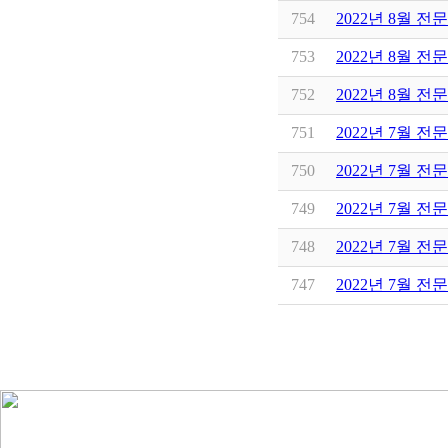
754
2022년 8월 전
753
2022년 8월 전
752
2022년 8월 전
751
2022년 7월 전
750
2022년 7월 전
749
2022년 7월 전
748
2022년 7월 전
747
2022년 7월 전